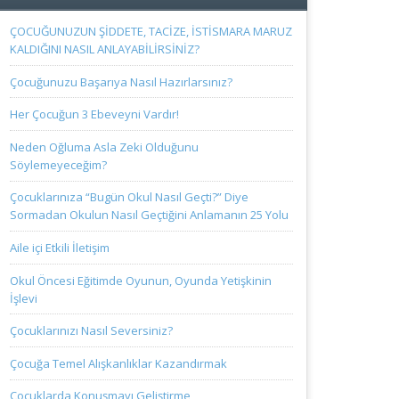
ÇOCUĞUNUZUN ŞİDDETE, TACİZE, İSTİSMARA MARUZ
KALDIĞINI NASIL ANLAYABİLİRSİNİZ?
Çocuğunuzu Başarıya Nasıl Hazırlarsınız?
Her Çocuğun 3 Ebeveyni Vardır!
Neden Oğluma Asla Zeki Olduğunu
Söylemeyeceğim?
Çocuklarınıza “Bugün Okul Nasıl Geçti?” Diye
Sormadan Okulun Nasıl Geçtiğini Anlamanın 25 Yolu
Aile içi Etkili İletişim
Okul Öncesi Eğitimde Oyunun, Oyunda Yetişkinin
İşlevi
Çocuklarınızı Nasıl Seversiniz?
Çocuğa Temel Alışkanlıklar Kazandırmak
Çocuklarda Konuşmayı Geliştirme