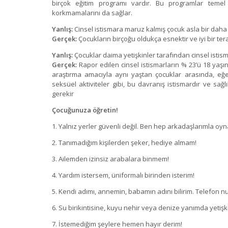
birçok eğitim programı vardır. Bu programlar temel 
korkmamalarını da sağlar.
Yanlış:
Cinsel istismara maruz kalmış çocuk asla bir da
Gerçek:
Çocukların birçoğu oldukça esnektir ve iyi bir tera
Yanlış:
Çocuklar daima yetişkinler tarafından cinsel istis
Gerçek:
Rapor edilen cinsel istismarların % 23’ü 18 yaşın
araştırma amacıyla aynı yaştan çocuklar arasında, eğer b
seksüel aktiviteler gibi, bu davranış istismardır ve sağl
gerekir
Çocuğunuza öğretin!
1. Yalnız yerler güvenli değil. Ben hep arkadaşlarımla oyn
2. Tanımadığım kişilerden şeker, hediye almam!
3. Ailemden izinsiz arabalara binmem!
4. Yardım istersem, üniformalı birinden isterim!
5. Kendi adımı, annemin, babamın adını bilirim. Telefon nu
6. Su birikintisine, kuyu nehir veya denize yanımda yet
7. İstemediğim şeylere hemen hayır derim!