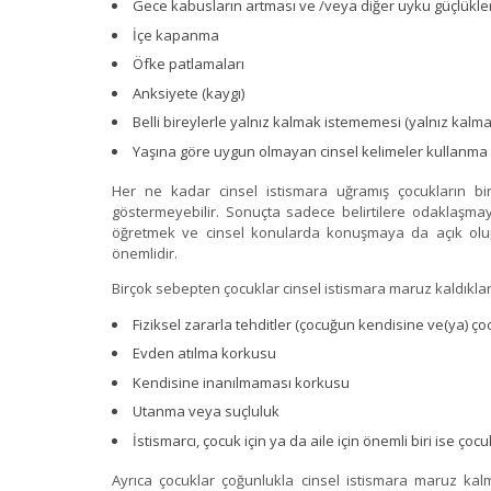
Gece kabusların artması ve /veya diğer uyku güçlükler
İçe kapanma
Öfke patlamaları
Anksiyete (kaygı)
Belli bireylerle yalnız kalmak istememesi (yalnız kalm
Yaşına göre uygun olmayan cinsel kelimeler kullanma
Her ne kadar cinsel istismara uğramış çocukların bir
göstermeyebilir. Sonuçta sadece belirtilere odaklaşmay
öğretmek ve cinsel konularda konuşmaya da açık olu
önemlidir.
Birçok sebepten çocuklar cinsel istismara maruz kaldıklar
Fiziksel zararla tehditler (çocuğun kendisine ve(ya) ço
Evden atılma korkusu
Kendisine inanılmaması korkusu
Utanma veya suçluluk
İstismarcı, çocuk için ya da aile için önemli biri ise 
Ayrıca çocuklar çoğunlukla cinsel istismara maruz kalm