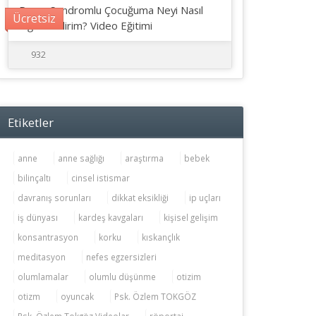
Down Sendromlu Çocuğuma Neyi Nasıl
Ücretsiz
Öğretebilirim? Video Eğitimi
932
Etiketler
anne
anne sağlığı
araştırma
bebek
bilinçaltı
cinsel istismar
davranış sorunları
dikkat eksikliği
ip uçları
iş dünyası
kardeş kavgaları
kişisel gelişim
konsantrasyon
korku
kıskançlık
meditasyon
nefes egzersizleri
olumlamalar
olumlu düşünme
otizim
otizm
oyuncak
Psk. Özlem TOKGÖZ
Psk. Özlem Tokgöz Videolar
röportaj