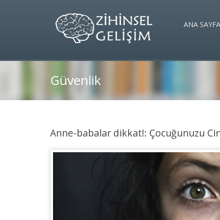
ANA SAYF
Güvenlik
Anne-babalar dikkat!: Çocuğunuzu Cin