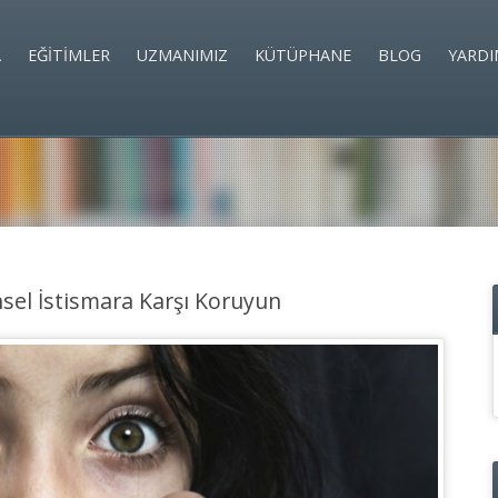
A
EĞİTİMLER
UZMANIMIZ
KÜTÜPHANE
BLOG
YARDI
sel İstismara Karşı Koruyun