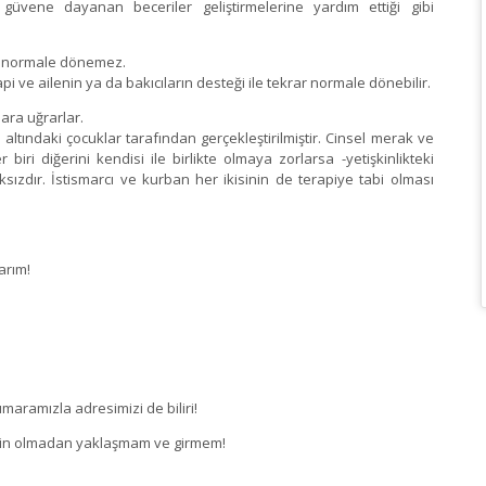
güvene dayanan beceriler geliştirmelerine yardım ettiği gibi
ha normale dönemez.
pi ve ailenin ya da bakıcıların desteği ile tekrar normale dönebilir.
mara uğrarlar.
 altındaki çocuklar tarafından gerçekleştirilmiştir. Cinsel merak ve
iri diğerini kendisi ile birlikte olmaya zorlarsa -yetişkinlikteki
ıksızdır. İstismarcı ve kurban her ikisinin de terapiye tabi olması
arım!
maramızla adresimizi de biliri!
işkin olmadan yaklaşmam ve girmem!