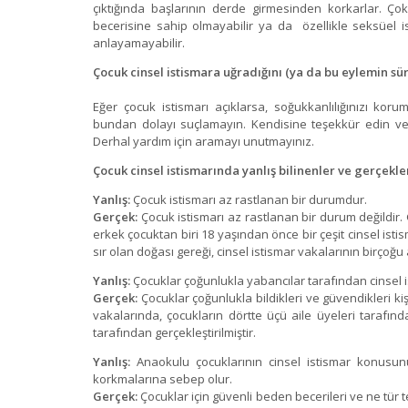
çıktığında başlarının derde girmesinden korkarlar. Çok
becerisine sahip olmayabilir ya da özellikle seksüel i
anlayamayabilir.
Çocuk cinsel istismara uğradığını (ya da bu eylemin süre
Eğer çocuk istismarı açıklarsa, soğukkanlılığınızı kor
bundan dolayı suçlamayın. Kendisine teşekkür edin ve
Derhal yardım için aramayı unutmayınız.
Çocuk cinsel istismarında yanlış bilinenler ve gerçekle
Yanlış:
Çocuk istismarı az rastlanan bir durumdur.
Gerçek:
Çocuk istismarı az rastlanan bir durum değildir. 
erkek çocuktan biri 18 yaşından önce bir çeşit cinsel isti
sır olan doğası gereği, cinsel istismar vakalarının birçoğu
Yanlış:
Çocuklar çoğunlukla yabancılar tarafından cinsel 
Gerçek:
Çocuklar çoğunlukla bildikleri ve güvendikleri ki
vakalarında, çocukların dörtte üçü aile üyeleri tarafın
tarafından gerçekleştirilmiştir.
Yanlış:
Anaokulu çocuklarının cinsel istismar konusun
korkmalarına sebep olur.
Gerçek:
Çocuklar için güvenli beden becerileri ve ne tür