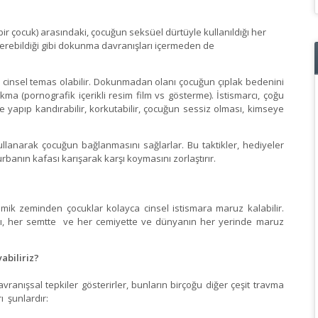
 bir çocuk) arasındaki, çocuğun seksüel dürtüyle kullanıldığı her
içerebildiği gibi dokunma davranışları içermeden de
a cinsel temas olabilir. Dokunmadan olanı çocuğun çıplak bedenini
a (pornografik içerikli resim film vs gösterme). İstismarcı, çoğu
e yapıp kandırabilir, korkutabilir, çocuğun sessiz olması, kimseye
kullanarak çocuğun bağlanmasını sağlarlar. Bu taktikler, hediyeler
urbanın kafası karışarak karşı koymasını zorlaştırır.
mik zeminden çocuklar kolayca cinsel istismara maruz kalabilir.
amı, her semtte ve her cemiyette ve dünyanın her yerinde maruz
abiliriz?
vranışsal tepkiler gösterirler, bunların birçoğu diğer çeşit travma
ı şunlardır: