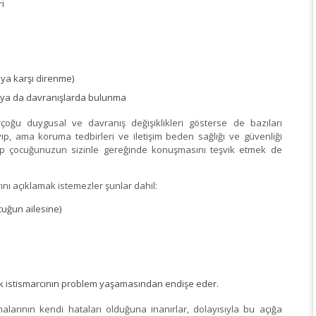
i
aya karşı direnme)
 ya da davranışlarda bulunma
çoğu duygusal ve davranış değişiklikleri gösterse de bazıları
ıp, ama koruma tedbirleri ve iletişim beden sağlığı ve güvenliği
p çocuğunuzun sizinle gereğinde konuşmasını teşvik etmek de
ını açıklamak istemezler şunlar dahil:
cuğun ailesine)
çocuk istismarcının problem yaşamasından endişe eder.
alarının kendi hataları olduğuna inanırlar, dolayısıyla bu açığa