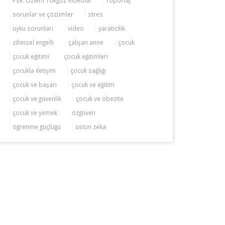
sorunlar ve çözümler
stres
uyku sorunları
video
yaratıcılık
zihinsel engelli
çalışan anne
çocuk
çocuk eğitimi
çocuk eğitimleri
çocukla iletişim
çocuk sağlığı
çocuk ve başarı
çocuk ve eğitim
çocuk ve güvenlik
çocuk ve obezite
çocuk ve yemek
özgüven
öğrenme güçlüğü
üstün zeka