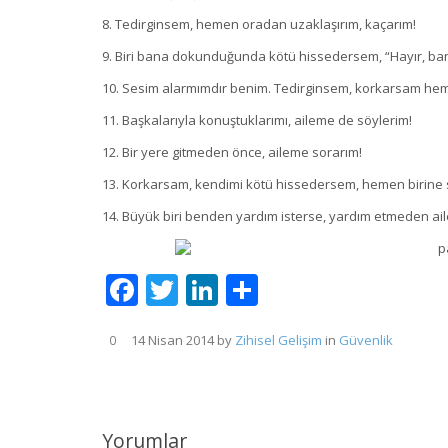
8. Tedirginsem, hemen oradan uzaklaşırım, kaçarım!
9. Biri bana dokunduğunda kötü hissedersem, “Hayır, b
10. Sesim alarmımdır benim. Tedirginsem, korkarsam he
11. Başkalarıyla konuştuklarımı, aileme de söylerim!
12. Bir yere gitmeden önce, aileme sorarım!
13. Korkarsam, kendimi kötü hissedersem, hemen birine 
14. Büyük biri benden yardım isterse, yardım etmeden ail
Facebook
Twitter
LinkedIn
Share
14 Nisan 2014
by
Zihisel Gelişim
in
Güvenlik
0
Yorumlar