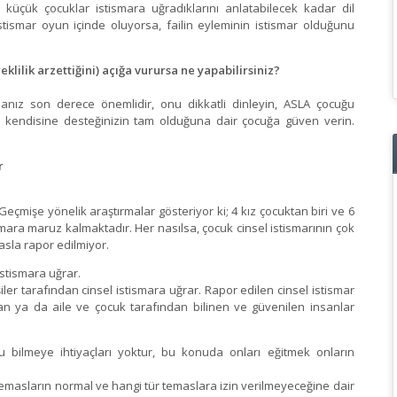
 küçük çocuklar istismara uğradıklarını anlatabilecek kadar dil
stismar oyun içinde oluyorsa, failin eyleminin istismar olduğunu
klilik arzettiğini) açığa vurursa ne yapabilirsiniz?
umanız son derece önemlidir, onu dikkatli dinleyin, ASLA çocuğu
 kendisine desteğinizin tam olduğuna dair çocuğa güven verin.
r
Geçmişe yönelik araştırmalar gösteriyor ki; 4 kız çocuktan biri ve 6
smara maruz kalmaktadır. Her nasılsa, çocuk cinsel istismarının çok
 asla rapor edilmiyor.
istismara uğrar.
şiler tarafından cinsel istismara uğrar. Rapor edilen cinsel istismar
dan ya da aile ve çocuk tarafından bilinen ve güvenilen insanlar
u bilmeye ihtiyaçları yoktur, bu konuda onları eğitmek onların
 temasların normal ve hangi tür temaslara izin verilmeyeceğine dair