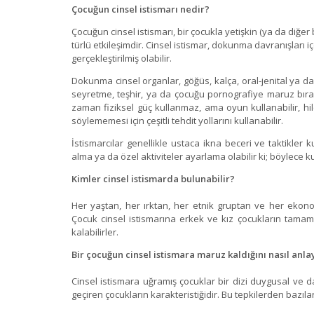
Çocuğun cinsel istismarı nedir?
Çocuğun cinsel istismarı, bir çocukla yetişkin (ya da diğer
türlü etkileşimdir. Cinsel istismar, dokunma davranışları 
gerçekleştirilmiş olabilir.
Dokunma cinsel organlar, göğüs, kalça, oral-jenital ya d
seyretme, teşhir, ya da çocuğu pornografiye maruz bırakm
zaman fiziksel güç kullanmaz, ama oyun kullanabilir, hil
söylememesi için çeşitli tehdit yollarını kullanabilir.
İstismarcılar genellikle ustaca ikna beceri ve taktikler 
alma ya da özel aktiviteler ayarlama olabilir ki; böylece k
Kimler cinsel istismarda bulunabilir?
Her yaştan, her ırktan, her etnik gruptan ve her ekono
Çocuk cinsel istismarına erkek ve kız çocukların tam
kalabilirler.
Bir çocuğun cinsel istismara maruz kaldığını nasıl anlay
Cinsel istismara uğramış çocuklar bir dizi duygusal ve da
geçiren çocukların karakteristiğidir. Bu tepkilerden bazılar