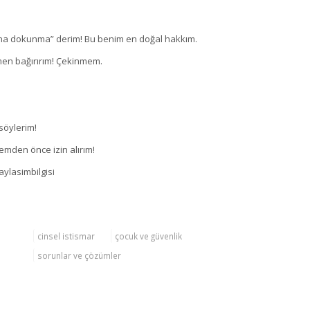
ana dokunma” derim! Bu benim en doğal hakkım.
men bağırırım! Çekinmem.
söylerim!
emden önce izin alırım!
cinsel istismar
çocuk ve güvenlik
sorunlar ve çözümler