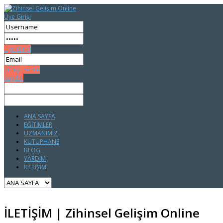
Üye Girişi
Üye Girişi
Şifreyi Yenile
Kaydol
ANA SAYFA
EĞİTİMLER
UZMANIMIZ
KÜTÜPHANE
BLOG
YARDIM
İLETİŞİM
İLETİŞİM | Zihinsel Gelişim Online