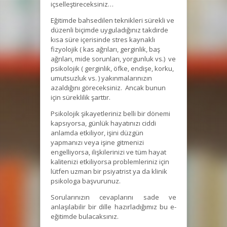
içselleştireceksiniz…
Eğitimde bahsedilen teknikleri sürekli ve
düzenli biçimde uyguladığınız takdirde
kısa süre içerisinde stres kaynaklı
fizyolojik ( kas ağrıları, gerginlik, baş
ağrıları, mide sorunları, yorgunluk vs.) ve
psikolojik ( gerginlik, öfke, endişe, korku,
umutsuzluk vs. ) yakınmalarınızın
azaldığını göreceksiniz. Ancak bunun
için süreklilik şarttır.
Psikolojik şikayetleriniz belli bir dönemi
kapsıyorsa, günlük hayatınızı ciddi
anlamda etkiliyor, işini düzgün
yapmanızı veya işine gitmenizi
engelliyorsa, ilişkilerinizi ve tüm hayat
kalitenizi etkiliyorsa problemleriniz için
lütfen uzman bir psiyatrist ya da klinik
psikologa başvurunuz.
Sorularınızın cevaplarını sade ve
anlaşılabilir bir dille hazırladığımız bu e-
eğitimde bulacaksınız.