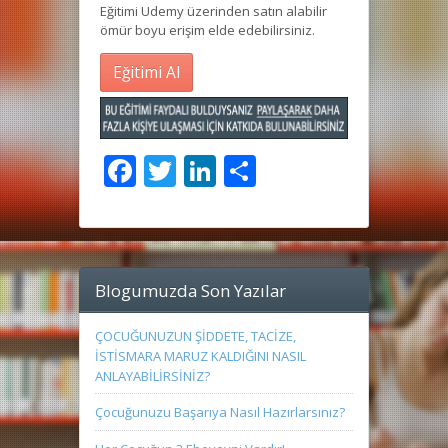
Eğitimi Udemy üzerinden satın alabilir
ömür boyu erişim elde edebilirsiniz.
Eğitimi Al
Facebook
Twitter
LinkedIn
Share
Blogumuzda Son Yazılar
ÇOCUĞUNUZUN ŞİDDETE, TACİZE,
İSTİSMARA MARUZ KALDIĞINI NASIL
ANLAYABİLİRSİNİZ?
Çocuğunuzu Başarıya Nasıl Hazırlarsınız?