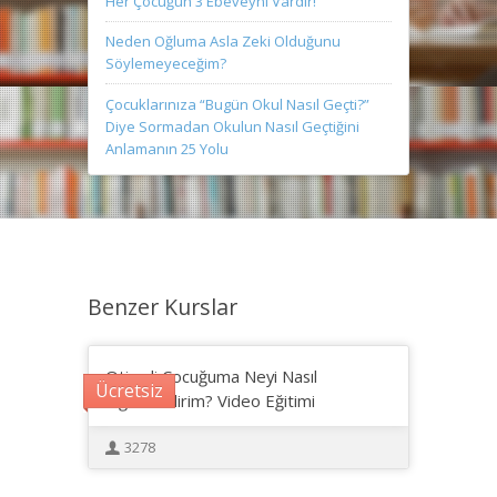
Her Çocuğun 3 Ebeveyni Vardır!
Neden Oğluma Asla Zeki Olduğunu
Söylemeyeceğim?
Çocuklarınıza “Bugün Okul Nasıl Geçti?”
Diye Sormadan Okulun Nasıl Geçtiğini
Anlamanın 25 Yolu
Benzer Kurslar
Otizmli Çocuğuma Neyi Nasıl
Ücretsiz
Öğretebilirim? Video Eğitimi
3278