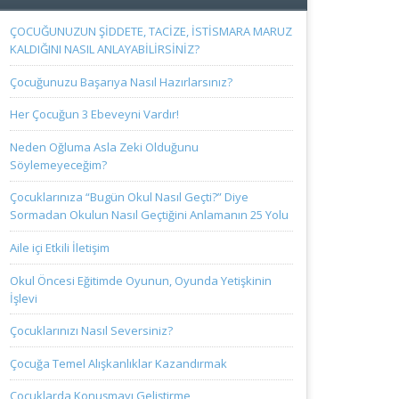
ÇOCUĞUNUZUN ŞİDDETE, TACİZE, İSTİSMARA MARUZ
KALDIĞINI NASIL ANLAYABİLİRSİNİZ?
Çocuğunuzu Başarıya Nasıl Hazırlarsınız?
Her Çocuğun 3 Ebeveyni Vardır!
Neden Oğluma Asla Zeki Olduğunu
Söylemeyeceğim?
Çocuklarınıza “Bugün Okul Nasıl Geçti?” Diye
Sormadan Okulun Nasıl Geçtiğini Anlamanın 25 Yolu
Aile içi Etkili İletişim
Okul Öncesi Eğitimde Oyunun, Oyunda Yetişkinin
İşlevi
Çocuklarınızı Nasıl Seversiniz?
Çocuğa Temel Alışkanlıklar Kazandırmak
Çocuklarda Konuşmayı Geliştirme