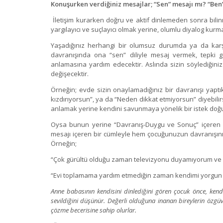
Konuşurken verdiğiniz mesajlar; “Sen” mesajı mı? “Ben
İletişim kurarken doğru ve aktif dinlemeden sonra bil
yargılayıcı ve suçlayıcı olmak yerine, olumlu diyalog kurma
Yaşadığınız herhangi bir olumsuz durumda ya da karş
davranışında ona “sen” diliyle mesaj vermek, tepki g
anlamasına yardım edecektir. Aslında sizin söylediğini
değişecektir.
Örneğin; evde sizin onaylamadığınız bir davranışı yap
kızdırıyorsun”, ya da “Neden dikkat etmiyorsun” diyebilir
anlamak yerine kendini savunmaya yönelik bir istek doğurur
Oysa bunun yerine “Davranış-Duygu ve Sonuç” içeren “Ben
mesajı içeren bir cümleyle hem çocuğunuzun davranışını
Örneğin;
“Çok gürültü olduğu zaman televizyonu duyamıyorum ve b
“Evi toplamama yardım etmediğin zaman kendimi yorgun h
Anne babasının kendisini dinlediğini gören çocuk önce, kendi
sevildiğini düşünür. Değerli olduğuna inanan bireylerin özg
çözme becerisine sahip olurlar.