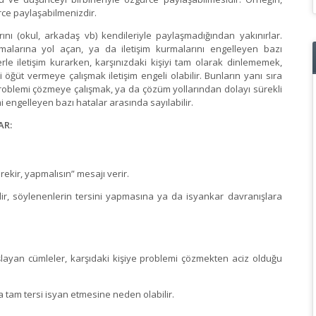
gürce paylaşabilmenizdir.
nı (okul, arkadaş vb) kendileriyle paylaşmadığından yakınırlar.
urmalarına yol açan, ya da iletişim kurmalarını engelleyen bazı
le iletişim kurarken, karşınızdaki kişiyi tam olarak dinlememek,
üt vermeye çalışmak iletişim engeli olabilir. Bunların yanı sıra
roblemi çözmeye çalışmak, ya da çözüm yollarından dolayı sürekli
şimi engelleyen bazı hatalar arasında sayılabilir.
AR:
ekir, yapmalısın” mesajı verir.
lir, söylenenlerin tersini yapmasına ya da isyankar davranışlara
ayan cümleler, karşıdaki kişiye problemi çözmekten aciz olduğu
a tam tersi isyan etmesine neden olabilir.