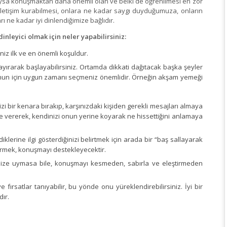
. Oysa konuşmaktan daha önemli olan ve belki de öğrenilmesi en zor
 iletişim kurabilmesi, onlara ne kadar saygı duyduğumuza, onların
 ne kadar iyi dinlendiğimize bağlıdır.
dinleyici olmak için neler yapabilirsiniz:
iz ilk ve en önemli koşuldur.
ayırarak başlayabilirsiniz. Ortamda dikkati dağıtacak başka şeyler
unun için uygun zamanı seçmeniz önemlidir. Örneğin akşam yemeği
i bir kenara bırakıp, karşınızdaki kişiden gerekli mesajları almaya
şiye vererek, kendinizi onun yerine koyarak ne hissettiğini anlamaya
klerine ilgi gösterdiğinizi belirtmek için arada bir “baş sallayarak
 vermek, konuşmayı destekleyecektir.
rinize uymasa bile, konuşmayı kesmeden, sabırla ve eleştirmeden
e fırsatlar tanıyabilir, bu yönde onu yüreklendirebilirsiniz. İyi bir
dır.