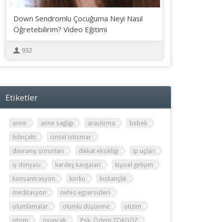
Down Sendromlu Çocuğuma Neyi Nasıl
Öğretebilirim? Video Eğitimi
932
Etiketler
anne
anne sağlığı
araştırma
bebek
bilinçaltı
cinsel istismar
davranış sorunları
dikkat eksikliği
ip uçları
iş dünyası
kardeş kavgaları
kişisel gelişim
konsantrasyon
korku
kıskançlık
meditasyon
nefes egzersizleri
olumlamalar
olumlu düşünme
otizim
otizm
oyuncak
Psk. Özlem TOKGÖZ