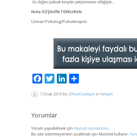
Öz değeri yüksek bireyler yetiştirmeniz dileğiyle…
Nida ÖZŞAHİN TERKURAN
Uzman Psikolog/Psikoterapist
Facebook
Twitter
LinkedIn
Share
7 Ocak 2015
by
Zihisel Gelişim
in
İletişim
0
Yorumlar
Yorum yapabilmek için
oturum açmalısınız
.
Bu site istenmeyenleri azaltmak için Akismet kullanır.
Yoru