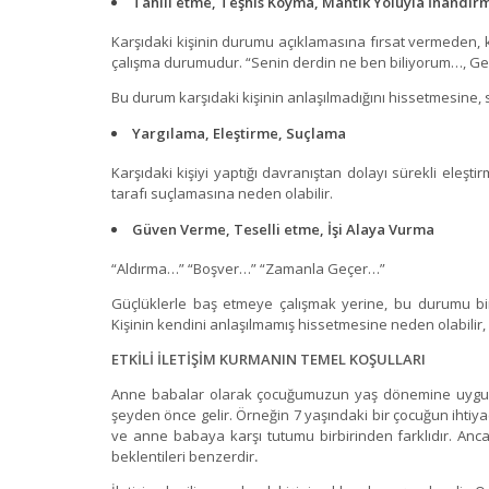
Tahlil etme, Teşhis Koyma, Mantık Yoluyla İnandır
Karşıdaki kişinin durumu açıklamasına fırsat vermeden, 
çalışma durumudur. “Senin derdin ne ben biliyorum…, Ger
Bu durum karşıdaki kişinin anlaşılmadığını hissetmesine
Yargılama, Eleştirme, Suçlama
Karşıdaki kişiyi yaptığı davranıştan dolayı sürekli eleşt
tarafı suçlamasına neden olabilir.
Güven Verme, Teselli etme, İşi Alaya Vurma
“Aldırma…” “Boşver…” “Zamanla Geçer…”
Güçlüklerle baş etmeye çalışmak yerine, bu durumu bi
Kişinin kendini anlaşılmamış hissetmesine neden olabilir, k
ETKİLİ İLETİŞİM KURMANIN TEMEL KOŞULLARI
Anne babalar olarak çocuğumuzun yaş dönemine uygun ge
şeyden önce gelir. Örneğin 7 yaşındaki bir çocuğun ihtiya
ve anne babaya karşı tutumu birbirinden farklıdır. Anc
beklentileri benzerdir
.