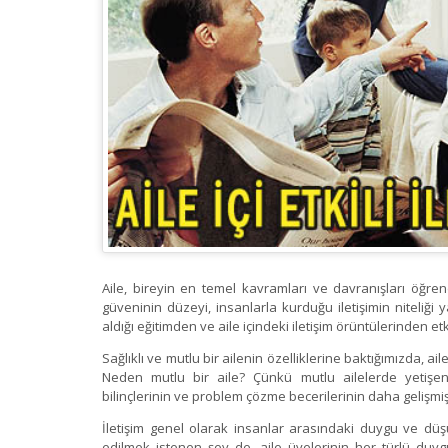
Aile, bireyin en temel kavramları ve davranışları öğre
güveninin düzeyi, insanlarla kurduğu iletişimin niteliğ
aldığı eğitimden ve aile içindeki iletişim örüntülerinden etk
Sağlıklı ve mutlu bir ailenin özelliklerine baktığımızda, a
Neden mutlu bir aile? Çünkü mutlu ailelerde yetişen
bilinçlerinin ve problem çözme becerilerinin daha gelişm
İletişim genel olarak insanlar arasındaki duygu ve düşünce
edilmek istenen şey de, aile üyelerinin her türlü duyg