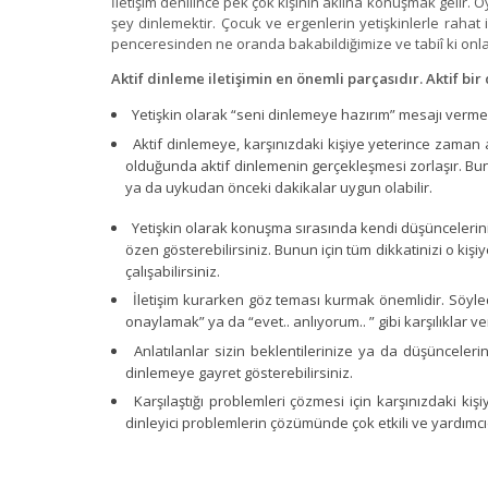
İletişim denilince pek çok kişinin aklına konuşmak gelir
şey dinlemektir. Çocuk ve ergenlerin yetişkinlerle rahat
penceresinden ne oranda bakabildiğimize ve tabiî ki onları
Aktif dinleme iletişimin en önemli parçasıdır. Aktif bir 
Yetişkin olarak “seni dinlemeye hazırım” mesajı vermen
Aktif dinlemeye, karşınızdaki kişiye yeterince zaman 
olduğunda aktif dinlemenin gerçekleşmesi zorlaşır. B
ya da uykudan önceki dakikalar uygun olabilir.
Yetişkin olarak konuşma sırasında kendi düşünceleriniz
özen gösterebilirsiniz. Bunun için tüm dikkatinizi o ki
çalışabilirsiniz.
İletişim kurarken göz teması kurmak önemlidir. Söyledi
onaylamak” ya da “evet.. anlıyorum.. ” gibi karşılıklar
Anlatılanlar sizin beklentilerinize ya da düşüncele
dinlemeye gayret gösterebilirsiniz.
Karşılaştığı problemleri çözmesi için karşınızdaki kişiy
dinleyici problemlerin çözümünde çok etkili ve yardımcı