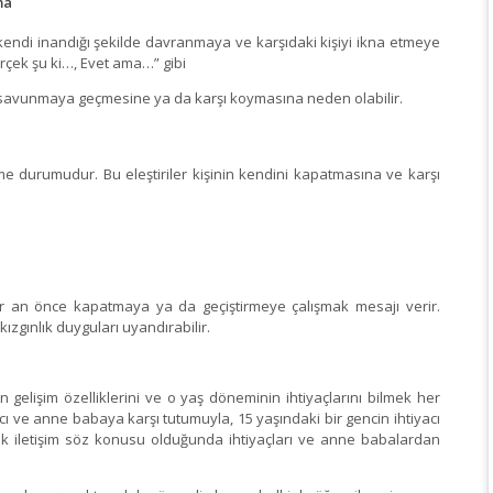
ma
kendi inandığı şekilde davranmaya ve karşıdaki kişiyi ikna etmeye
çek şu ki…, Evet ama…” gibi
, savunmaya geçmesine ya da karşı koymasına neden olabilir.
irme durumudur. Bu eleştiriler kişinin kendini kapatmasına ve karşı
r an önce kapatmaya ya da geçiştirmeye çalışmak mesajı verir.
ızgınlık duyguları uyandırabilir.
lişim özelliklerini ve o yaş döneminin ihtiyaçlarını bilmek her
cı ve anne babaya karşı tutumuyla, 15 yaşındaki bir gencin ihtiyacı
ak iletişim söz konusu olduğunda ihtiyaçları ve anne babalardan