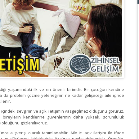
ndiği yaşamındaki ilk ve en önemli birimdir. Bir çocuğun kendine
i ya da problem çözme yeteneğinin ne kadar gelişeceği aile içinde
ilenir.
ile içindeki sevginin ve açık iletişimin vazgeçilmez olduğunu görürüz.
 bireylerin kendilerine güvenlerinin daha yüksek, sorumluluk
iş olduğunu gözlemliyoruz.
 alışverişi olarak tanımlanabilir. Aile içi açık iletişim ile ifade
u ve düşünceyi birbirleriyle özgürce paylaşabilmesidir. Örneğin,