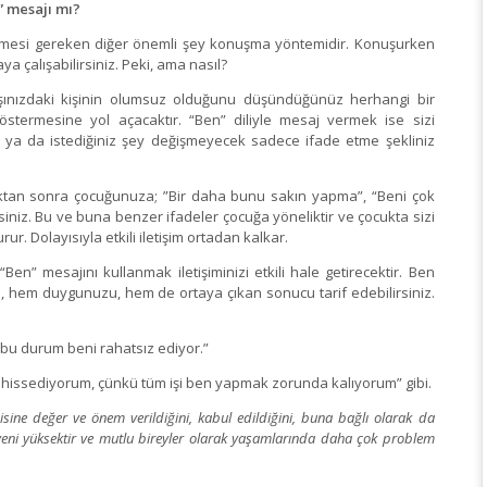
” mesajı mı?
inmesi gereken diğer önemli şey konuşma yöntemidir. Konuşurken
ya çalışabilirsiniz. Peki, ama nasıl?
ınızdaki kişinin olumsuz olduğunu düşündüğünüz herhangi bir
östermesine yol açacaktır. “Ben” diliyle mesaj vermek ise sizi
z ya da istediğiniz şey değişmeyecek sadece ifade etme şekliniz
tıktan sonra çocuğunuza; ”Bir daha bunu sakın yapma”, “Beni çok
siniz. Bu ve buna benzer ifadeler çocuğa yöneliktir ve çocukta sizi
. Dolayısıyla etkili iletişim ortadan kalkar.
” mesajını kullanmak iletişiminizi etkili hale getirecektir. Ben
, hem duygunuzu, hem de ortaya çıkan sonucu tarif edebilirsiniz.
u durum beni rahatsız ediyor.”
issediyorum, çünkü tüm işi ben yapmak zorunda kalıyorum” gibi.
sine değer ve önem verildiğini, kabul edildiğini, buna bağlı olarak da
üveni yüksektir ve mutlu bireyler olarak yaşamlarında daha çok problem