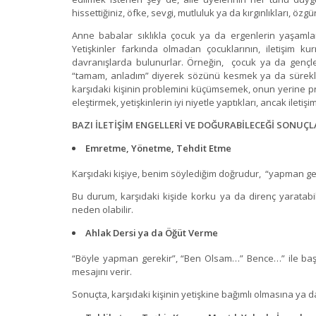
hissettiğiniz, öfke, sevgi, mutluluk ya da kırgınlıkları, öz
Anne babalar sıklıkla çocuk ya da ergenlerin yaşamları
Yetişkinler farkında olmadan çocuklarının, iletişim k
davranışlarda bulunurlar. Örneğin, çocuk ya da gençler
“tamam, anladım” diyerek sözünü kesmek ya da sürekli öğ
karşıdaki kişinin problemini küçümsemek, onun yerine p
eleştirmek, yetişkinlerin iyi niyetle yaptıkları, ancak ileti
BAZI İLETİŞİM ENGELLERİ VE DOĞURABİLECEĞİ SONUÇL
Emretme, Yönetme, Tehdit Etme
Karşıdaki kişiye, benim söylediğim doğrudur, “yapman ger
Bu durum, karşıdaki kişide korku ya da direnç yaratabi
neden olabilir.
Ahlak Dersi ya da Öğüt Verme
“Böyle yapman gerekir”, “Ben Olsam…” Bence…” ile başl
mesajını verir.
Sonuçta, karşıdaki kişinin yetişkine bağımlı olmasına ya d