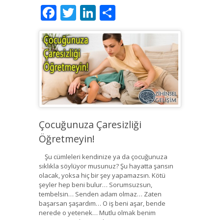
Facebook
Twitter
LinkedIn
Share
Çocuğunuza Çaresizliği
Öğretmeyin!
Şu cümleleri kendinize ya da çocuğunuza
sıklıkla söylüyor musunuz? Şu hayatta şansın
olacak, yoksa hiç bir şey yapamazsın. Kötü
şeyler hep beni bulur… Sorumsuzsun,
tembelsin… Senden adam olmaz… Zaten
başarsan şaşardım… O iş beni aşar, bende
nerede o yetenek… Mutlu olmak benim