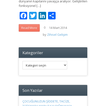
dünyanın kapılarını yavaşça aralıyor. Geliştirilen
fonksiyonel […]
Facebook
Twitter
LinkedIn
Share
14 Mart 2014
Read More
0
by
Zihisel Gelişim
Kategoriler
Kategoriler
Son Yazılar
ÇOCUĞUNUZUN ŞİDDETE, TACİZE,
İSTİSMARA MARUZ KALDIĞINI NASIL