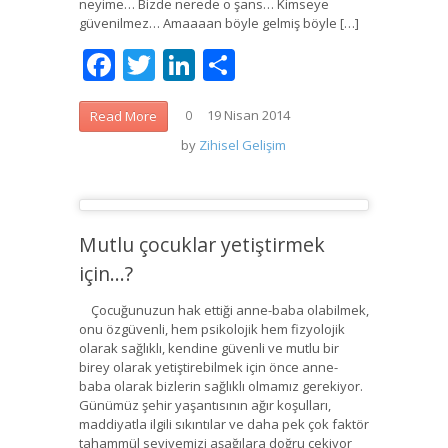
neyime… Bizde nerede o şans… Kimseye
güvenilmez… Amaaaan böyle gelmiş böyle […]
Facebook
Twitter
LinkedIn
Share
19 Nisan 2014
Read More
0
by
Zihisel Gelişim
Mutlu çocuklar yetiştirmek
için…?
Çocuğunuzun hak ettiği anne-baba olabilmek,
onu özgüvenli, hem psikolojik hem fizyolojik
olarak sağlıklı, kendine güvenli ve mutlu bir
birey olarak yetiştirebilmek için önce anne-
baba olarak bizlerin sağlıklı olmamız gerekiyor.
Günümüz şehir yaşantısının ağır koşulları,
maddiyatla ilgili sıkıntılar ve daha pek çok faktör
tahammül seviyemizi aşağılara doğru çekiyor