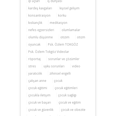
ip uçları
iş dünyası
kardeş kavgaları
kişisel gelişim
konsantrasyon
korku
kıskançlık
meditasyon
nefes egzersizleri
olumlamalar
olumlu düşünme
otizim
otizm
oyuncak
Psk. Özlem TOKGÖZ
Psk. Özlem Tokgöz Videolar
röportaj
sorunlar ve çözümler
stres
uyku sorunları
video
yaratıcılık
zihinsel engelli
çalışan anne
çocuk
çocuk eğitimi
çocuk eğitimleri
çocukla iletişim
çocuk sağlığı
çocuk ve başarı
çocuk ve eğitim
çocuk ve güvenlik
çocuk ve obezite