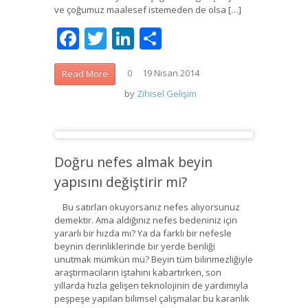
ve çoğumuz maalesef istemeden de olsa […]
Facebook
Twitter
LinkedIn
Share
19 Nisan 2014
Read More
0
by
Zihisel Gelişim
Doğru nefes almak beyin
yapısını değiştirir mi?
Bu satırları okuyorsanız nefes alıyorsunuz
demektir. Ama aldığınız nefes bedeniniz için
yararlı bir hızda mı? Ya da farklı bir nefesle
beynin derinliklerinde bir yerde benliği
unutmak mümkün mü? Beyin tüm bilinmezliğiyle
araştırmacıların iştahını kabartırken, son
yıllarda hızla gelişen teknolojinin de yardımıyla
peşpeşe yapılan bilimsel çalışmalar bu karanlık