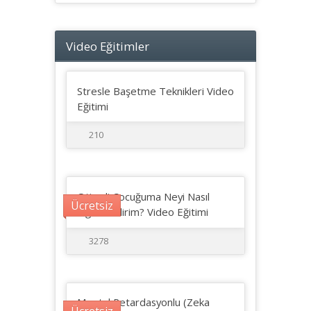
Video Eğitimler
Stresle Başetme Teknikleri Video
Eğitimi
210
Otizmli Çocuğuma Neyi Nasıl
Ücretsiz
Öğretebilirim? Video Eğitimi
3278
Mental Retardasyonlu (Zeka
Ücretsiz