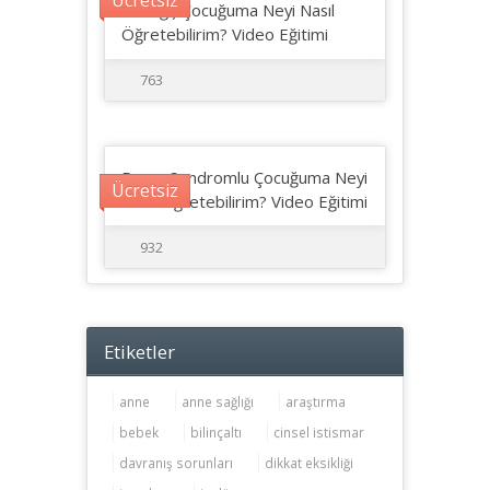
Geriliği) Çocuğuma Neyi Nasıl
Öğretebilirim? Video Eğitimi
763
Down Sendromlu Çocuğuma Neyi
Ücretsiz
Nasıl Öğretebilirim? Video Eğitimi
932
Etiketler
anne
anne sağlığı
araştırma
bebek
bilinçaltı
cinsel istismar
davranış sorunları
dikkat eksikliği