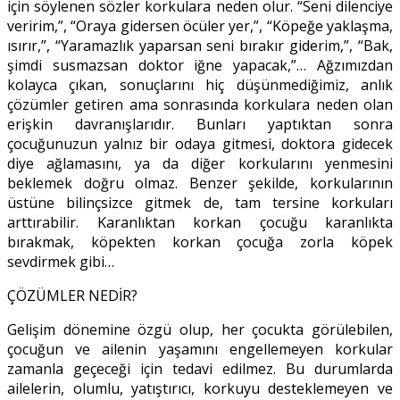
için söylenen sözler korkulara neden olur. “Seni dilenciye
veririm,”, “Oraya gidersen öcüler yer,”, “Köpeğe yaklaşma,
ısırır,”, “Yaramazlık yaparsan seni bırakır giderim,”, “Bak,
şimdi susmazsan doktor iğne yapacak,”… Ağzımızdan
kolayca çıkan, sonuçlarını hiç düşünmediğimiz, anlık
çözümler getiren ama sonrasında korkulara neden olan
erişkin davranışlarıdır. Bunları yaptıktan sonra
çocuğunuzun yalnız bir odaya gitmesi, doktora gidecek
diye ağlamasını, ya da diğer korkularını yenmesini
beklemek doğru olmaz. Benzer şekilde, korkularının
üstüne bilinçsizce gitmek de, tam tersine korkuları
arttırabilir. Karanlıktan korkan çocuğu karanlıkta
bırakmak, köpekten korkan çocuğa zorla köpek
sevdirmek gibi…
ÇÖZÜMLER NEDİR?
Gelişim dönemine özgü olup, her çocukta görülebilen,
çocuğun ve ailenin yaşamını engellemeyen korkular
zamanla geçeceği için tedavi edilmez. Bu durumlarda
ailelerin, olumlu, yatıştırıcı, korkuyu desteklemeyen ve