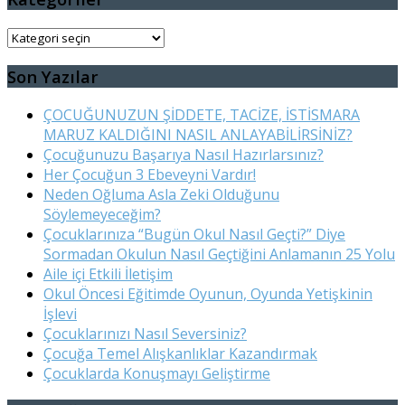
Kategoriler
Son Yazılar
ÇOCUĞUNUZUN ŞİDDETE, TACİZE, İSTİSMARA
MARUZ KALDIĞINI NASIL ANLAYABİLİRSİNİZ?
Çocuğunuzu Başarıya Nasıl Hazırlarsınız?
Her Çocuğun 3 Ebeveyni Vardır!
Neden Oğluma Asla Zeki Olduğunu
Söylemeyeceğim?
Çocuklarınıza “Bugün Okul Nasıl Geçti?” Diye
Sormadan Okulun Nasıl Geçtiğini Anlamanın 25 Yolu
Aile içi Etkili İletişim
Okul Öncesi Eğitimde Oyunun, Oyunda Yetişkinin
İşlevi
Çocuklarınızı Nasıl Seversiniz?
Çocuğa Temel Alışkanlıklar Kazandırmak
Çocuklarda Konuşmayı Geliştirme