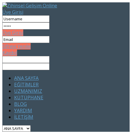
Üye Girişi
Üye Girişi
Şifreyi Yenile
Kaydol
ANA SAYFA
EĞİTİMLER
UZMANIMIZ
KÜTÜPHANE
BLOG
YARDIM
İLETİŞİM