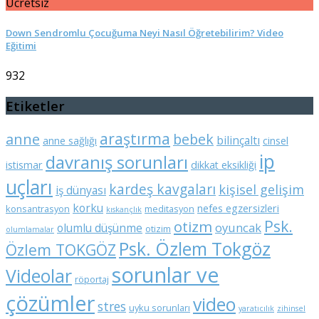
Ücretsiz
Down Sendromlu Çocuğuma Neyi Nasıl Öğretebilirim? Video
Eğitimi
932
Etiketler
araştırma
anne
bebek
bilinçaltı
anne sağlığı
cinsel
ip
davranış sorunları
istismar
dikkat eksikliği
uçları
kardeş kavgaları
kişisel gelişim
iş dünyası
korku
nefes egzersizleri
konsantrasyon
meditasyon
kıskançlık
Psk.
otizm
oyuncak
olumlu düşünme
otizim
olumlamalar
Psk. Özlem Tokgöz
Özlem TOKGÖZ
sorunlar ve
Videolar
röportaj
çözümler
video
stres
uyku sorunları
yaratıcılık
zihinsel