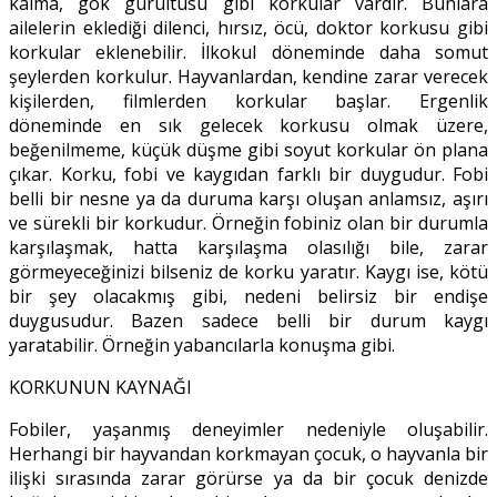
kalma, gök gürültüsü gibi korkular vardır. Bunlara
ailelerin eklediği dilenci, hırsız, öcü, doktor korkusu gibi
korkular eklenebilir. İlkokul döneminde daha somut
şeylerden korkulur. Hayvanlardan, kendine zarar verecek
kişilerden, filmlerden korkular başlar. Ergenlik
döneminde en sık gelecek korkusu olmak üzere,
beğenilmeme, küçük düşme gibi soyut korkular ön plana
çıkar. Korku, fobi ve kaygıdan farklı bir duygudur. Fobi
belli bir nesne ya da duruma karşı oluşan anlamsız, aşırı
ve sürekli bir korkudur. Örneğin fobiniz olan bir durumla
karşılaşmak, hatta karşılaşma olasılığı bile, zarar
görmeyeceğinizi bilseniz de korku yaratır. Kaygı ise, kötü
bir şey olacakmış gibi, nedeni belirsiz bir endişe
duygusudur. Bazen sadece belli bir durum kaygı
yaratabilir. Örneğin yabancılarla konuşma gibi.
KORKUNUN KAYNAĞI
Fobiler, yaşanmış deneyimler nedeniyle oluşabilir.
Herhangi bir hayvandan korkmayan çocuk, o hayvanla bir
ilişki sırasında zarar görürse ya da bir çocuk denizde