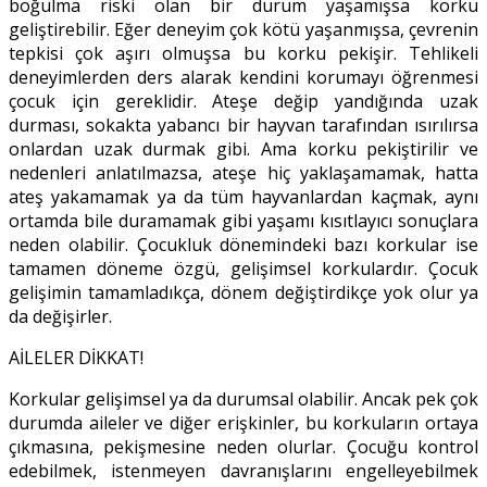
boğulma riski olan bir durum yaşamışsa korku
geliştirebilir. Eğer deneyim çok kötü yaşanmışsa, çevrenin
tepkisi çok aşırı olmuşsa bu korku pekişir. Tehlikeli
deneyimlerden ders alarak kendini korumayı öğrenmesi
çocuk için gereklidir. Ateşe değip yandığında uzak
durması, sokakta yabancı bir hayvan tarafından ısırılırsa
onlardan uzak durmak gibi. Ama korku pekiştirilir ve
nedenleri anlatılmazsa, ateşe hiç yaklaşamamak, hatta
ateş yakamamak ya da tüm hayvanlardan kaçmak, aynı
ortamda bile duramamak gibi yaşamı kısıtlayıcı sonuçlara
neden olabilir. Çocukluk dönemindeki bazı korkular ise
tamamen döneme özgü, gelişimsel korkulardır. Çocuk
gelişimin tamamladıkça, dönem değiştirdikçe yok olur ya
da değişirler.
AİLELER DİKKAT!
Korkular gelişimsel ya da durumsal olabilir. Ancak pek çok
durumda aileler ve diğer erişkinler, bu korkuların ortaya
çıkmasına, pekişmesine neden olurlar. Çocuğu kontrol
edebilmek, istenmeyen davranışlarını engelleyebilmek