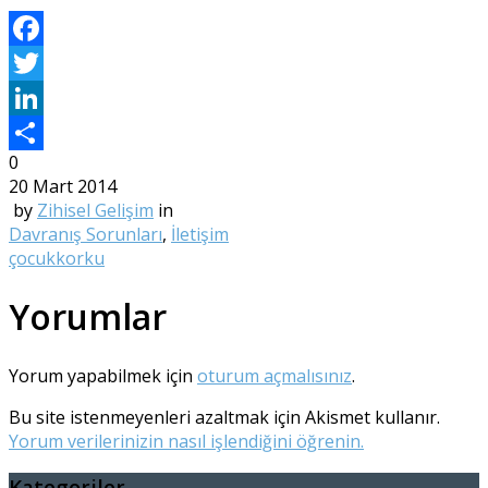
Facebook
Twitter
LinkedIn
0
Share
20 Mart 2014
by
Zihisel Gelişim
in
Davranış Sorunları
,
İletişim
çocuk
korku
Yorumlar
Yorum yapabilmek için
oturum açmalısınız
.
Bu site istenmeyenleri azaltmak için Akismet kullanır.
Yorum verilerinizin nasıl işlendiğini öğrenin.
Kategoriler