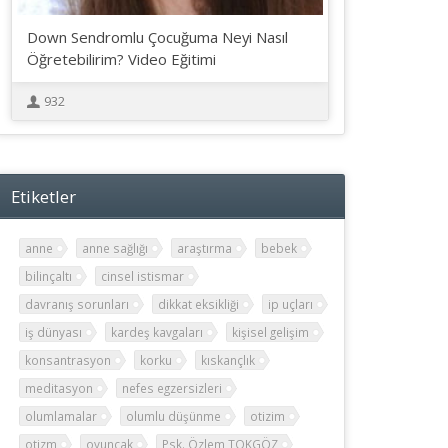
Down Sendromlu Çocuğuma Neyi Nasıl
Öğretebilirim? Video Eğitimi
932
Etiketler
anne
anne sağlığı
araştırma
bebek
bilinçaltı
cinsel istismar
davranış sorunları
dikkat eksikliği
ip uçları
iş dünyası
kardeş kavgaları
kişisel gelişim
konsantrasyon
korku
kıskançlık
meditasyon
nefes egzersizleri
olumlamalar
olumlu düşünme
otizim
otizm
oyuncak
Psk. Özlem TOKGÖZ