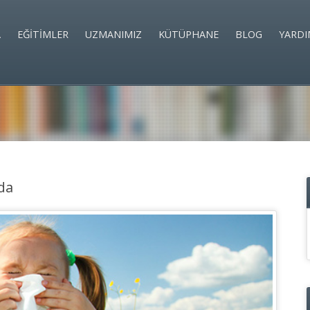
A
EĞİTİMLER
UZMANIMIZ
KÜTÜPHANE
BLOG
YARDI
lda