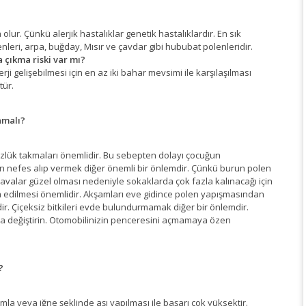
 olur. Çünkü alerjik hastalıklar genetik hastalıklardır. En sık
nleri, arpa, buğday, Mısır ve çavdar gibi hububat polenleridir.
a çıkma riski var mı?
i gelişebilmesi için en az iki bahar mevsimi ile karşılaşılması
tür.
nmalı?
gözlük takmaları önemlidir. Bu sebepten dolayı çocuğun
dan nefes alıp vermek diğer önemli bir önlemdir. Çünkü burun polen
. Havalar güzel olması nedeniyle sokaklarda çok fazla kalınacağı için
ra edilmesi önemlidir. Akşamları eve gidince polen yapışmasından
dir. Çiçeksiz bitkileri evde bulundurmamak diğer bir önlemdir.
laka değiştirin. Otomobilinizin penceresini açmamaya özen
?
mla veya iğne şeklinde aşı yapılması ile başarı çok yüksektir.