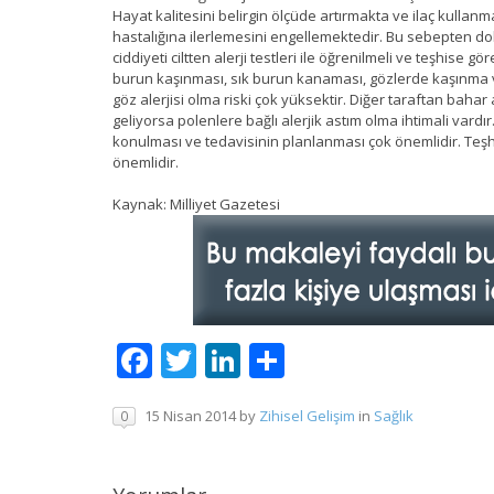
Hayat kalitesini belirgin ölçüde artırmakta ve ilaç kullan
hastalığına ilerlemesini engellemektedir. Bu sebepten dola
ciddiyeti ciltten alerji testleri ile öğrenilmeli ve teşhise 
burun kaşınması, sık burun kanaması, gözlerde kaşınma v
göz alerjisi olma riski çok yüksektir. Diğer taraftan bahar 
geliyorsa polenlere bağlı alerjik astım olma ihtimali vardı
konulması ve tedavisinin planlanması çok önemlidir. Teşhi
önemlidir.
Kaynak: Milliyet Gazetesi
Facebook
Twitter
LinkedIn
Share
15 Nisan 2014
by
Zihisel Gelişim
in
Sağlık
0