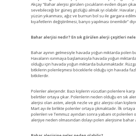
Akçay “Bahar alerjisi görülen çocukların evden dışarı çı
sevebileceği bir güneş gözlüğü almak iyi olabilir. Havalar
yüzün yıkanması, ağız ve burnun bol su ile gargara edilm
kıyafetlerin değiştirilmesi, banyo yapılması önemlidir” diy
Bahar alerjisi nedir? En sık görülen alerji çeşitleri nel
Bahar ayının gelmesiyle havada yoğun miktarda polen bul
Havaların ısınmaya başlamasıyla havada yoğun miktarda b
olduğu için havada yoğun miktarda bulunmaktadır. Rüzgar
bitkilerin polenleşmesi böceklerle olduğu için havada fazl
bitkilerdir.
Polenler alerjendir. Bazı kişilerin vücutları polenlere karş
belirtiler ortaya çıkar. Polenlerin neden olduğu en sık alerj
alerjisi olan astım, alerjik nezle ve göz alerjisi olan kiş
Mart ayı ile birlikte polenler ortaya çıkmaktadır. İlk orta
polenleri ve Temmuz ayından sonra yabani ot polenleri o
alerjiye neden olmasından dolayı polen alerjisine bahar a
Bahar alerjisine neler neden olabilir?