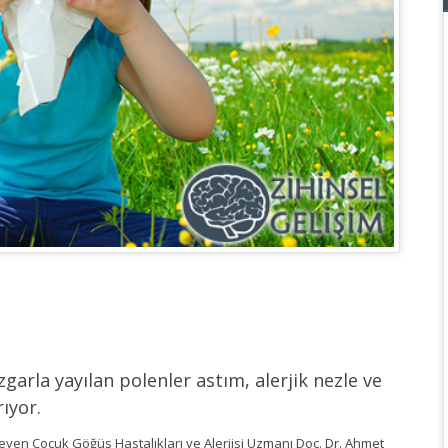
garla yayılan polenler astım, alerjik nezle ve
rıyor.
öyleyen Çocuk Göğüs Hastalıkları ve Alerjisi Uzmanı Doç. Dr. Ahmet