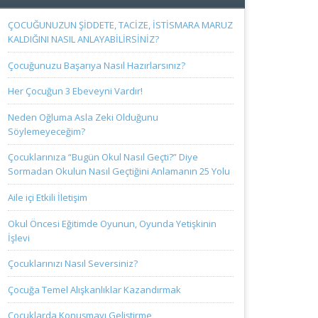
ÇOCUĞUNUZUN ŞİDDETE, TACİZE, İSTİSMARA MARUZ
KALDIĞINI NASIL ANLAYABİLİRSİNİZ?
Çocuğunuzu Başarıya Nasıl Hazırlarsınız?
Her Çocuğun 3 Ebeveyni Vardır!
Neden Oğluma Asla Zeki Olduğunu
Söylemeyeceğim?
Çocuklarınıza “Bugün Okul Nasıl Geçti?” Diye
Sormadan Okulun Nasıl Geçtiğini Anlamanın 25 Yolu
Aile içi Etkili İletişim
Okul Öncesi Eğitimde Oyunun, Oyunda Yetişkinin
İşlevi
Çocuklarınızı Nasıl Seversiniz?
Çocuğa Temel Alışkanlıklar Kazandırmak
Çocuklarda Konuşmayı Geliştirme