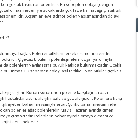
karken gözlük takmaları önemlidir. Bu sebepten dolayı çocuğun
 güzel olması nedeniyle sokaklarda çok fazla kalınacağı için sık sık
esi önemlidir. Akşamları eve gidince polen yapışmasından dolayı
or.
erdir?
unmaya başlar. Polenler bitkilerin erkek üreme hücresidir.
ulunur. Çiçeksiz bitkilerin polenleşmeleri rüzgar yardımıyla
 da polenlerin yayılmasına büyük katkıda bulunmaktadır. Çiçekli
a bulunmaz. Bu sebepten dolayı asıl tehlikeli olan bitkiler çiçeksiz
ı alerji geliştirir. Bunun sonucunda polenle karşılaşınca bazı
ik hastalıklar astım, alerjik nezle ve göz alerjisidir. Polenlere karşı
ilerin şikayetleri bahar mevsimiyle artar. Çünkü bahar mevsiminde
ya çıkan polenler ağaç polenleridir. Mayıs Haziran ayında çimen
rtaya çıkmaktadır. Polenlerin bahar ayında ortaya çıkması ve
lerjisi denilmektedir.