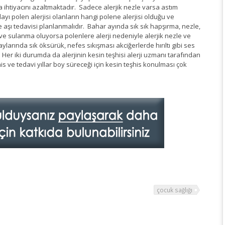
ma ihtiyacını azaltmaktadır. Sadece alerjik nezle varsa astım
yı polen alerjisi olanların hangi polene alerjisi olduğu ve
göre aşı tedavisi planlanmalıdır. Bahar ayında sık sık hapşırma, nezle,
e sulanma oluyorsa polenlere alerji nedeniyle alerjik nezle ve
aylarında sık öksürük, nefes sıkışması akciğerlerde hırıltı gibi ses
r. Her iki durumda da alerjinin kesin teşhisi alerji uzmanı tarafından
s ve tedavi yıllar boy süreceği için kesin teşhis konulması çok
çocuk sağlığı