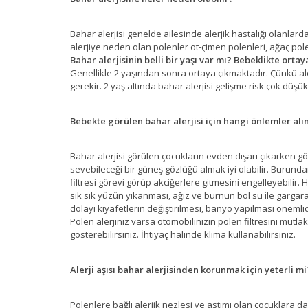
Bahar alerjisi genelde ailesinde alerjik hastalığı olanlarda
alerjiye neden olan polenler ot-çimen polenleri, ağaç pole
Bahar alerjisinin belli bir yaşı var mı? Bebeklikte ortay
Genellikle 2 yaşından sonra ortaya çıkmaktadır. Çünkü alerj
gerekir. 2 yaş altında bahar alerjisi gelişme risk çok düşük
Bebekte görülen bahar alerjisi için hangi önlemler alı
Bahar alerjisi görülen çocukların evden dışarı çıkarken 
sevebileceği bir güneş gözlüğü almak iyi olabilir. Burun
filtresi görevi görüp akciğerlere gitmesini engelleyebilir
sık sık yüzün yıkanması, ağız ve burnun bol su ile garga
dolayı kıyafetlerin değiştirilmesi, banyo yapılması önemli
Polen alerjiniz varsa otomobilinizin polen filtresini mut
gösterebilirsiniz. İhtiyaç halinde klima kullanabilirsiniz.
Alerji aşısı bahar alerjisinden korunmak için yeterli mi
Polenlere bağlı alerjik nezlesi ve astımı olan çocuklara da