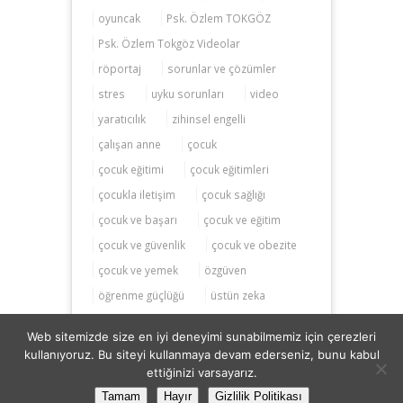
oyuncak
Psk. Özlem TOKGÖZ
Psk. Özlem Tokgöz Videolar
röportaj
sorunlar ve çözümler
stres
uyku sorunları
video
yaratıcılık
zihinsel engelli
çalışan anne
çocuk
çocuk eğitimi
çocuk eğitimleri
çocukla iletişim
çocuk sağlığı
çocuk ve başarı
çocuk ve eğitim
çocuk ve güvenlik
çocuk ve obezite
çocuk ve yemek
özgüven
öğrenme güçlüğü
üstün zeka
Web sitemizde size en iyi deneyimi sunabilmemiz için çerezleri
kullanıyoruz. Bu siteyi kullanmaya devam ederseniz, bunu kabul
ettiğinizi varsayarız.
Zihinsel Gelişim ® 2014-2026
Tamam
Hayır
Gizlilik Politikası