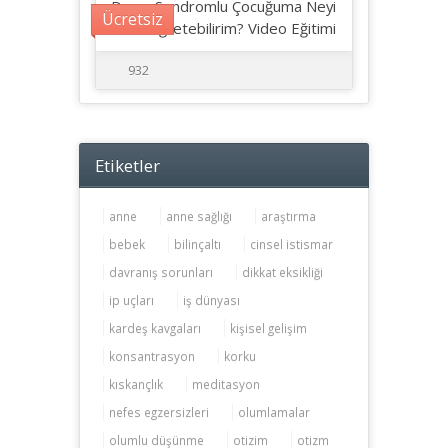
Down Sendromlu Çocuğuma Neyi
Ücretsiz
Nasıl Öğretebilirim? Video Eğitimi
932
Etiketler
anne
anne sağlığı
araştırma
bebek
bilinçaltı
cinsel istismar
davranış sorunları
dikkat eksikliği
ip uçları
iş dünyası
kardeş kavgaları
kişisel gelişim
konsantrasyon
korku
kıskançlık
meditasyon
nefes egzersizleri
olumlamalar
olumlu düşünme
otizim
otizm