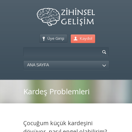
Üye Girişi
Kaydol
ANA SAYFA
Kardeş Problemleri
Çocuğum küçük kardeşini
dövüyor, nasıl engel olabilirim?