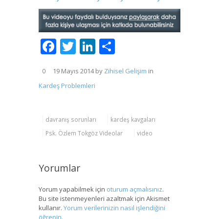
Facebook
Twitter
LinkedIn
Share
19 Mayıs 2014
by
Zihisel Gelişim
in
0
Kardeş Problemleri
davranış sorunları
kardeş kavgaları
Psk. Özlem Tokgöz Videolar
video
Yorumlar
Yorum yapabilmek için
oturum açmalısınız
.
Bu site istenmeyenleri azaltmak için Akismet
kullanır.
Yorum verilerinizin nasıl işlendiğini
öğrenin.