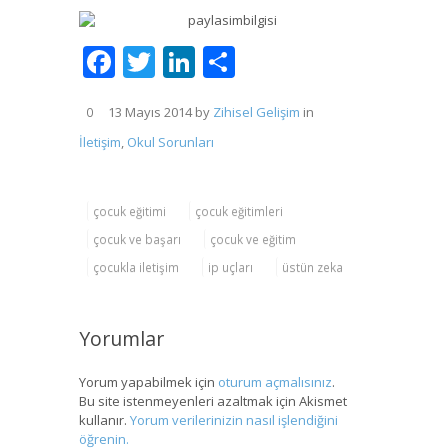
Facebook
Twitter
LinkedIn
Share
13 Mayıs 2014
by
Zihisel Gelişim
in
0
İletişim
,
Okul Sorunları
çocuk eğitimi
çocuk eğitimleri
çocuk ve başarı
çocuk ve eğitim
çocukla iletişim
ip uçları
üstün zeka
Yorumlar
Yorum yapabilmek için
oturum açmalısınız
.
Bu site istenmeyenleri azaltmak için Akismet
kullanır.
Yorum verilerinizin nasıl işlendiğini
öğrenin.