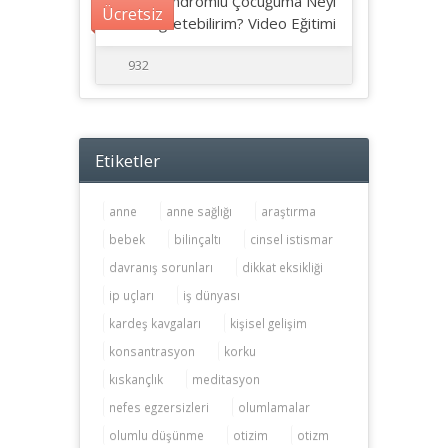
Down Sendromlu Çocuğuma Neyi
Ücretsiz
Nasıl Öğretebilirim? Video Eğitimi
932
Etiketler
anne
anne sağlığı
araştırma
bebek
bilinçaltı
cinsel istismar
davranış sorunları
dikkat eksikliği
ip uçları
iş dünyası
kardeş kavgaları
kişisel gelişim
konsantrasyon
korku
kıskançlık
meditasyon
nefes egzersizleri
olumlamalar
olumlu düşünme
otizim
otizm