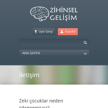
Üye Girişi
Kaydol
ANA SAYFA
İletişim
Zeki çocuklar neden
öğrenemiyor?