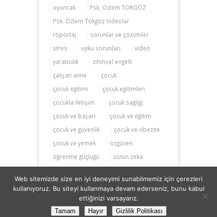
oyuncak
Psk. Özlem TOKGÖZ
Psk. Özlem Tokgöz Videolar
röportaj
sorunlar ve çözümler
stres
uyku sorunları
video
yaratıcılık
zihinsel engelli
çalışan anne
çocuk
çocuk eğitimi
çocuk eğitimleri
çocukla iletişim
çocuk sağlığı
çocuk ve başarı
çocuk ve eğitim
çocuk ve güvenlik
çocuk ve obezite
çocuk ve yemek
özgüven
öğrenme güçlüğü
üstün zeka
Web sitemizde size en iyi deneyimi sunabilmemiz için çerezleri
kullanıyoruz. Bu siteyi kullanmaya devam ederseniz, bunu kabul
ettiğinizi varsayarız.
Zihinsel Gelişim ® 2014-2026
Tamam
Hayır
Gizlilik Politikası